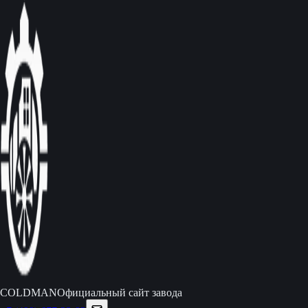
C
O
L
D
M
A
N
Официальный сайт завода