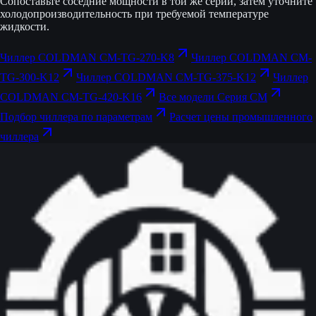
Сопоставьте соседние мощности в той же серии, затем уточните
холодопроизводительность при требуемой температуре
жидкости.
Чиллер COLDMAN CM-TG-270-K8
Чиллер COLDMAN CM-
TG-300-K12
Чиллер COLDMAN CM-TG-375-K12
Чиллер
COLDMAN CM-TG-420-K16
Все модели Серия CM
Подбор чиллера по параметрам
Расчет цены промышленного
чиллера