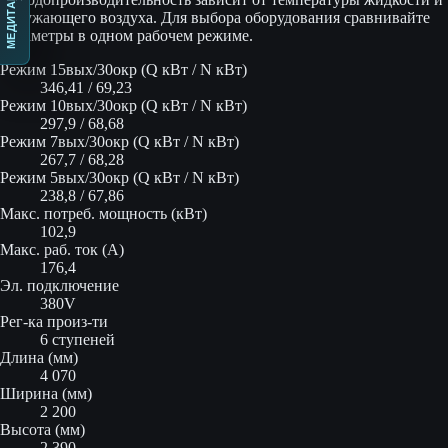
МЕДИТАЦИЯ
окружающего воздуха. Для выбора оборудования сравнивайте
параметры в одном рабочем режиме.
Режим 15вых/30окр (Q кВт / N кВт)
346,41 / 69,23
Режим 10вых/30окр (Q кВт / N кВт)
297,9 / 68,68
Режим 7вых/30окр (Q кВт / N кВт)
267,7 / 68,28
Режим 5вых/30окр (Q кВт / N кВт)
238,8 / 67,86
Макс. потреб. мощность (кВт)
102,9
Макс. раб. ток (А)
176,4
Эл. подключение
380V
Рег-ка произ-ти
6 ступеней
Длина (мм)
4 070
Ширина (мм)
2 200
Высота (мм)
2 390