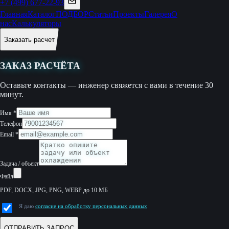
+7 (499) 677-22-93
Главная
Каталог
ПОДБОР
Статьи
Проекты
Галерея
О
нас
Калькуляторы
Заказать расчет
ЗАКАЗ РАСЧЁТА
Оставьте контакты — инженер свяжется с вами в течение 30
минут.
Имя
*
Телефон
Email
*
Задача / объект
Файл
PDF, DOCX, JPG, PNG, WEBP до 10 МБ
Я даю
согласие на обработку персональных данных
ОТПРАВИТЬ ЗАПРОС