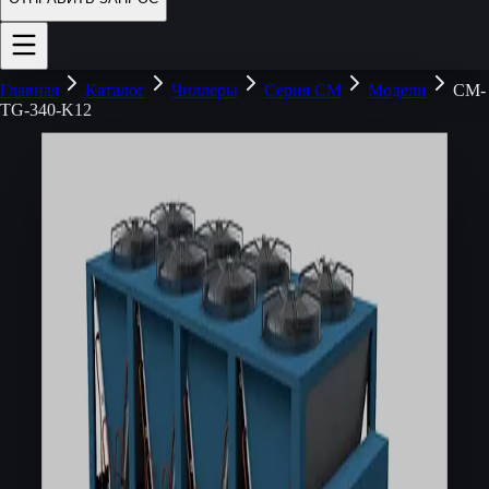
Главная
Каталог
Чиллеры
Серия CM
Модели
CM-
TG-340-K12