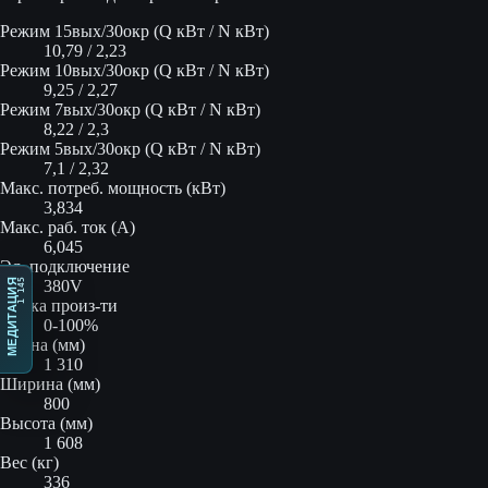
Режим 15вых/30окр (Q кВт / N кВт)
10,79 / 2,23
Режим 10вых/30окр (Q кВт / N кВт)
9,25 / 2,27
Режим 7вых/30окр (Q кВт / N кВт)
8,22 / 2,3
Режим 5вых/30окр (Q кВт / N кВт)
7,1 / 2,32
Макс. потреб. мощность (кВт)
3,834
Макс. раб. ток (А)
6,045
Эл. подключение
380V
1 145
МЕДИТАЦИЯ
Рег-ка произ-ти
0-100%
Длина (мм)
1 310
Ширина (мм)
800
Высота (мм)
1 608
Вес (кг)
336