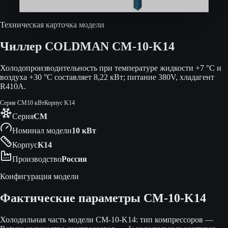
Техническая карточка модели
Чиллер COLDMAN
CM-10-K14
Холодопроизводительность при температуре жидкости +7 °C и
воздуха +30 °C составляет 8,22 кВт; питание 380V, хладагент
R410A.
Серия
CM
10 кВт
Корпус
K14
Серия
CM
Номинал модели
10 кВт
Корпус
K14
Производство
Россия
Конфигурация модели
Фактические параметры
CM-10-K14
Холодильная часть модели CM-10-K14: тип компрессоров —