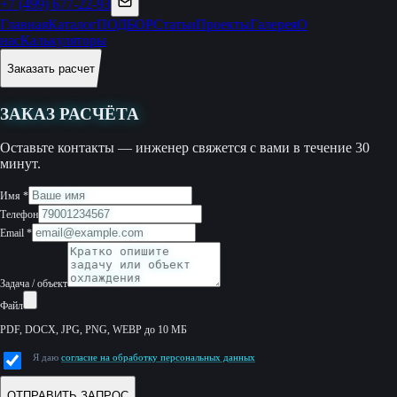
+7 (499) 677-22-93
Главная
Каталог
ПОДБОР
Статьи
Проекты
Галерея
О
нас
Калькуляторы
Заказать расчет
ЗАКАЗ РАСЧЁТА
Оставьте контакты — инженер свяжется с вами в течение 30
минут.
Имя
*
Телефон
Email
*
Задача / объект
Файл
PDF, DOCX, JPG, PNG, WEBP до 10 МБ
Я даю
согласие на обработку персональных данных
ОТПРАВИТЬ ЗАПРОС