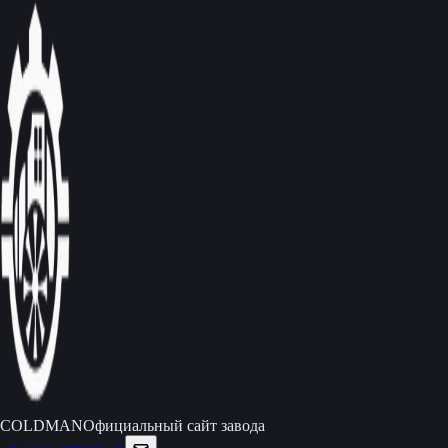
C
O
L
D
M
A
N
Официальный сайт завода