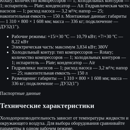
Rotary; количество компрессоров — 1; холодильных контуров —
1; испаритель — Plate; конденсатор — Air. Гидравлическая часть:
насосов — 1; расход насоса — 3,2 м³/ч; напор — 25;
накопительная емкость — 150 л. Монтажные данные: габариты
— 1 310 × 800 × 1 608 мм; масса — 336 кг; подключение —
ДУ32(1").
Рабочие режимы: +15/+30 °C — 10,79 кВт; +7/+30 °C —
8,22 кВт
Электрическая часть: максимум 3,834 кВт; 380V
Холодильный контур: тип компрессоров — Rotary;
количество компрессоров — 1; холодильных контуров —
1; испаритель — Plate; конденсатор — Air
Гидравлика: насосов — 1; расход насоса — 3,2 м³/ч; напор
— 25; накопительная емкость — 150 л
Размещение: габариты — 1 310 × 800 × 1 608 мм; масса —
336 кг; подключение — ДУ32(1")
Паспортные данные
Технические характеристики
Холодопроизводительность зависит от температуры жидкости и
окружающего воздуха. Для выбора оборудования сравнивайте
параметры в одном рабочем режиме.